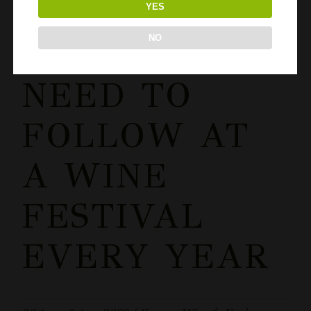
YES
NO
RULES YOU
NEED TO
FOLLOW AT
A WINE
FESTIVAL
EVERY YEAR