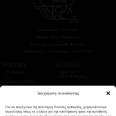
Οινοποιείο – Γραφεία
Λιμάνι Αγίου Νικολάου,
Περιοχή Σωληνάρια, Μύρινα,
2254022212, 2254022296, 2254027066
ΣΧΕΤΙΚΑ
ΒΟΗΘΕΙΑ
H Ενωση
Οροι &
Προϋποθέσεις
Limnos Wines
Πολιτική Απορρήτου
Επικοινωνία
Διαχείριση συναίνεσης
Τρόποι Αποστολής
Επισκέψεις
Τρόποι Πληρωμής
Για να παρέχουμε τις καλύτερες δυνατές εμπειρίες, χρησιμοποιούμε
Οίνοι
τεχνολογίες όπως τα cookies για την αποθήκευση ή/και την πρόσβαση
Επικοινωνία