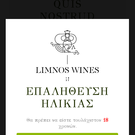
QUIS
NOSTRUD
ULLAMCO
LABORIS NISI
EX
COMMODO
CONSEQUAT
ΕΠΑΛΉΘΕΥΣΗ
ΗΛΙΚΊΑΣ
Θα πρέπει να είστε τουλάχιστον
18
χρονών.