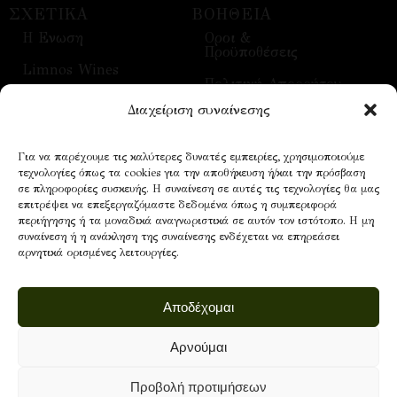
ΣΧΕΤΙΚΑ
ΒΟΗΘΕΙΑ
H Ενωση
Οροι &
Προϋποθέσεις
Limnos Wines
Πολιτική Απορρήτου
Επικοινωνία
Διαχείριση συναίνεσης
Τρόποι Αποστολής
Επισκέψεις
Τρόποι Πληρωμής
Για να παρέχουμε τις καλύτερες δυνατές εμπειρίες, χρησιμοποιούμε
Οίνοι
τεχνολογίες όπως τα cookies για την αποθήκευση ή/και την πρόσβαση
Επικοινωνία
σε πληροφορίες συσκευής. Η συναίνεση σε αυτές τις τεχνολογίες θα μας
επιτρέψει να επεξεργαζόμαστε δεδομένα όπως η συμπεριφορά
περιήγησης ή τα μοναδικά αναγνωριστικά σε αυτόν τον ιστότοπο. Η μη
συναίνεση ή η ανάκληση της συναίνεσης ενδέχεται να επηρεάσει
NEWSLETTER
αρνητικά ορισμένες λειτουργίες.
Email address:
Αποδέχομαι
Αρνούμαι
Προβολή προτιμήσεων