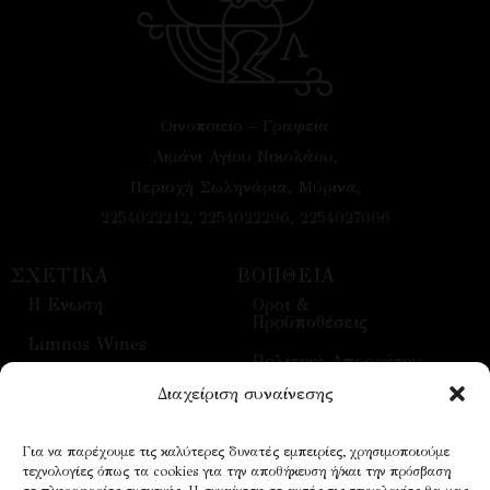
Οινοποιείο – Γραφεία
Λιμάνι Αγίου Νικολάου,
Περιοχή Σωληνάρια, Μύρινα,
2254022212, 2254022296, 2254027066
ΣΧΕΤΙΚΑ
ΒΟΗΘΕΙΑ
H Ενωση
Οροι &
Προϋποθέσεις
Limnos Wines
Πολιτική Απορρήτου
Επικοινωνία
Διαχείριση συναίνεσης
Τρόποι Αποστολής
Επισκέψεις
Τρόποι Πληρωμής
Για να παρέχουμε τις καλύτερες δυνατές εμπειρίες, χρησιμοποιούμε
Οίνοι
τεχνολογίες όπως τα cookies για την αποθήκευση ή/και την πρόσβαση
Επικοινωνία