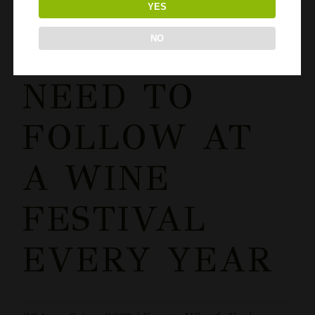
YES
NO
RULES YOU
NEED TO
FOLLOW AT
A WINE
FESTIVAL
EVERY YEAR