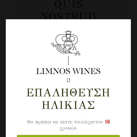
QUIS
NOSTRUD
ULLAMCO
LABORIS NISI
EX
COMMODO
CONSEQUAT
ΕΠΑΛΉΘΕΥΣΗ
ΗΛΙΚΊΑΣ
Θα πρέπει να είστε τουλάχιστον
18
χρονών.