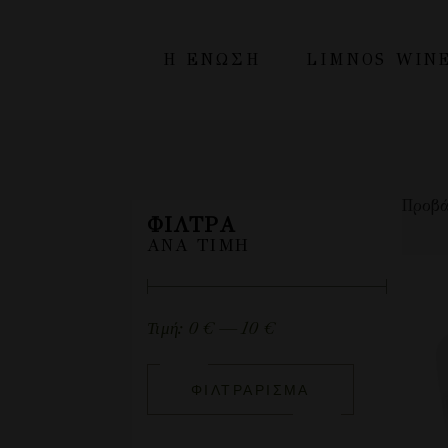
Η ΕΝΩΣΗ
LIMNOS WIN
H Ένωση
Λήμνος
Προβά
Οικονομικά στοιχεία
ΦΊΛΤΡΑ
ΑΝΆ ΤΙΜΉ
Τιμή:
0 €
—
10 €
ΦΙΛΤΡΆΡΙΣΜΑ