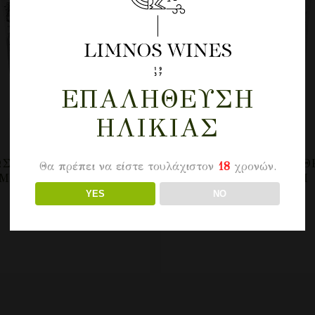
ΕΠΑΛΉΘΕΥΣΗ
ΗΛΙΚΊΑΣ
ΣΙΣ ΟΊΝΟΣ ΕΡΥΘΡΌΣ
ΈΝΩΣΙΣ ΟΊΝΟΣ ΕΡΥΘ
Θα πρέπει να είστε τουλάχιστον
18
χρονών.
ΜΊΓΛΥΚΟΣ- POUCH
ΞΗΡΌΣ – POUCH
YES
NO
8.10
€
7.40
€