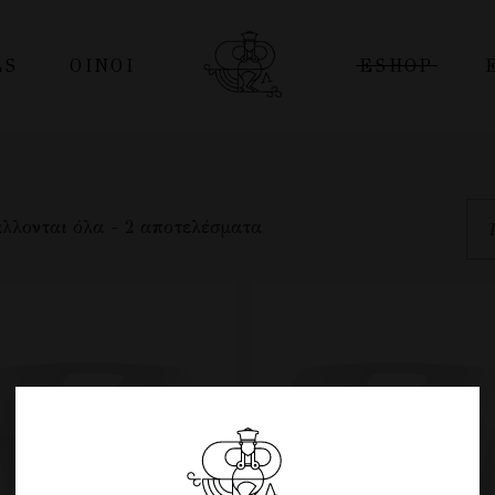
ES
ΟΊΝΟΙ
ESHOP
Οινοι
ΦΙΑΛΕΣ
Διακρίσεις – Βραβεύσεις
PREMIUM
λλονται όλα - 2 αποτελέσματα
ΑΣΚΟΙ
POUCH
PET
ΤΟΠΙΚΑ ΠΡΟΪΟΝΤΑ