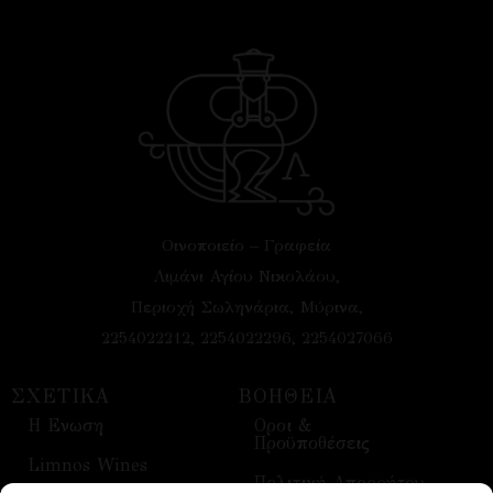
Οινοποιείο – Γραφεία
Λιμάνι Αγίου Νικολάου,
Περιοχή Σωληνάρια, Μύρινα,
2254022212, 2254022296, 2254027066
ΣΧΕΤΙΚΑ
ΒΟΗΘΕΙΑ
H Ενωση
Οροι &
Προϋποθέσεις
Limnos Wines
Πολιτική Απορρήτου