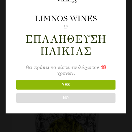
ΕΠΑΛΉΘΕΥΣΗ
ΗΛΙΚΊΑΣ
Θα πρέπει να είστε τουλάχιστον
18
χρονών.
YES
NO