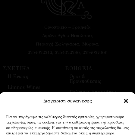
Οινοποιείο – Γραφεία
Λιμάνι Αγίου Νικολάου,
Περιοχή Σωληνάρια, Μύρινα,
2254022212, 2254022296, 2254027066
ΣΧΕΤΙΚΑ
ΒΟΗΘΕΙΑ
H Ενωση
Οροι &
Προϋποθέσεις
Limnos Wines
Πολιτική Απορρήτου
Επικοινωνία
Διαχείριση συναίνεσης
Τρόποι Αποστολής
Επισκέψεις
Τρόποι Πληρωμής
Για να παρέχουμε τις καλύτερες δυνατές εμπειρίες, χρησιμοποιούμε
Οίνοι
τεχνολογίες όπως τα cookies για την αποθήκευση ή/και την πρόσβαση
Επικοινωνία
σε πληροφορίες συσκευής. Η συναίνεση σε αυτές τις τεχνολογίες θα μας
επιτρέψει να επεξεργαζόμαστε δεδομένα όπως η συμπεριφορά