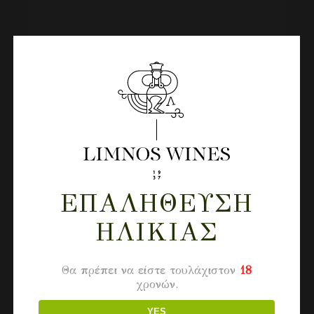
ΜΕΛΊΧΛΩΡΟ ΘΥΜΆΡΙ-ΡΊΓΑΝΙ
8.20
€
ΕΠΑΛΉΘΕΥΣΗ
ΗΛΙΚΊΑΣ
Θα πρέπει να είστε τουλάχιστον
18
χρονών.
YES