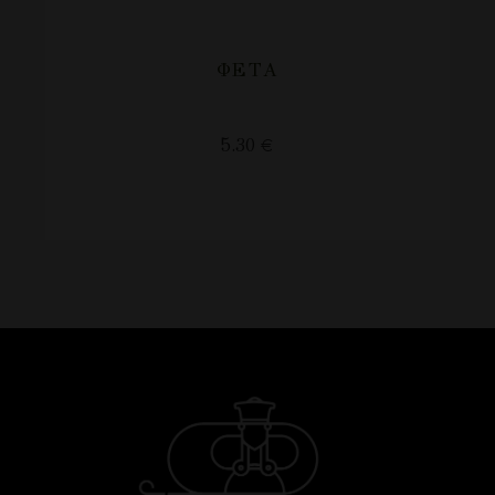
ΦΈΤΑ
5.30
€