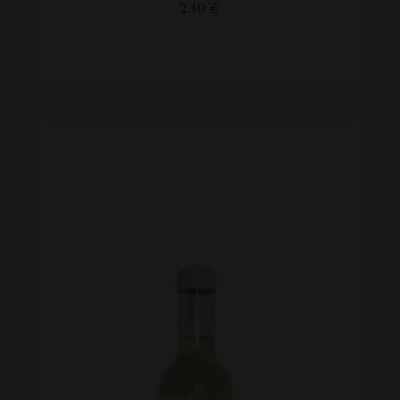
2.10
€