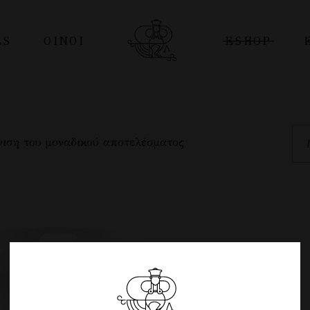
ES
ΟΊΝΟΙ
ESHOP
Οινοι
ΦΙΑΛΕΣ
Διακρίσεις – Βραβεύσεις
PREMIUM
ιση του μοναδικού αποτελέσματος
ΑΣΚΟΙ
POUCH
PET
ΤΟΠΙΚΑ ΠΡΟΪΟΝΤΑ