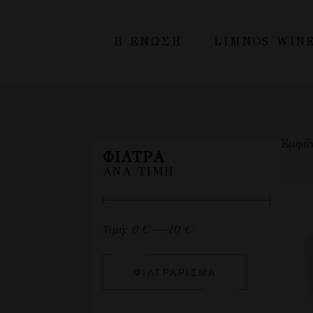
Η ΕΝΩΣΗ
LIMNOS WIN
H Ένωση
Λήμνος
Εμφάν
Οικονομικά στοιχεία
ΦΊΛΤΡΑ
ΑΝΆ ΤΙΜΉ
Τιμή:
0 €
—
10 €
ΦΙΛΤΡΆΡΙΣΜΑ