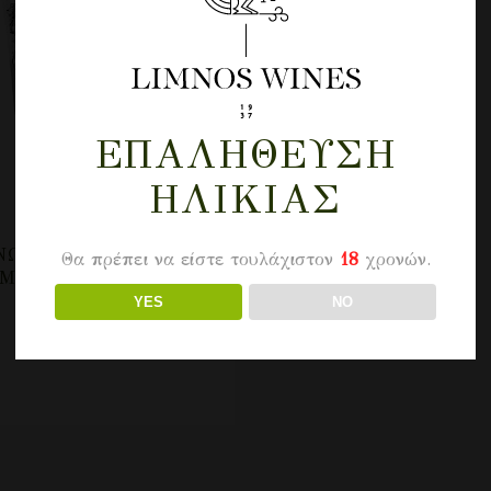
ΕΠΑΛΉΘΕΥΣΗ
ΗΛΙΚΊΑΣ
ΝΩΣΙΣ ΟΊΝΟΣ ΡΟΖΈ
Θα πρέπει να είστε τουλάχιστον
18
χρονών.
ΜΊΞΗΡΟΣ – POUCH
YES
NO
7.00
€