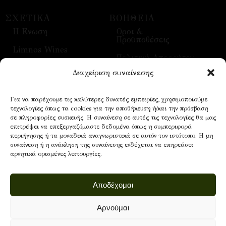
ΣΧΕΤΙΚΑ
ΒΟΗΘΕΙΑ
H Ενωση
Οροι &
Προϋποθέσεις
Limnos Wines
Πολιτική Απορρήτου
Επικοινωνία
Διαχείριση συναίνεσης
Τρόποι Αποστολής
Επισκέψεις
Τρόποι Πληρωμής
Για να παρέχουμε τις καλύτερες δυνατές εμπειρίες, χρησιμοποιούμε
Οίνοι
τεχνολογίες όπως τα cookies για την αποθήκευση ή/και την πρόσβαση
Επικοινωνία
σε πληροφορίες συσκευής. Η συναίνεση σε αυτές τις τεχνολογίες θα μας
επιτρέψει να επεξεργαζόμαστε δεδομένα όπως η συμπεριφορά
περιήγησης ή τα μοναδικά αναγνωριστικά σε αυτόν τον ιστότοπο. Η μη
συναίνεση ή η ανάκληση της συναίνεσης ενδέχεται να επηρεάσει
NEWSLETTER
αρνητικά ορισμένες λειτουργίες.
Email address:
Αποδέχομαι
Αρνούμαι