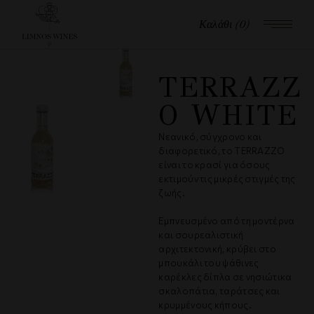
Καλάθι
(0)
TERRAZZ
O WHITE
Νεανικό, σύγχρονο και
διαφορετικό, το TERRAZZO
είναι το κρασί για όσους
εκτιμούν τις μικρές στιγμές της
ζωής.
Εμπνευσμένο από τη μοντέρνα
και σουρεαλιστική
αρχιτεκτονική, κρύβει στο
μπουκάλι του ψάθινες
καρέκλες δίπλα σε νησιώτικα
σκαλοπάτια, ταράτσες και
κρυμμένους κήπους.