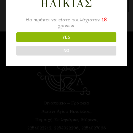
ΗΛΙΚΊΑΣ
ΚΑΛΆΘΙ
Θα πρέπει να είστε τουλάχιστον
18
χρονών.
YES
NO
Οινοποιείο – Γραφεία
Λιμάνι Αγίου Νικολάου,
Περιοχή Σωληνάρια, Μύρινα,
2254022212, 2254022296, 2254027066