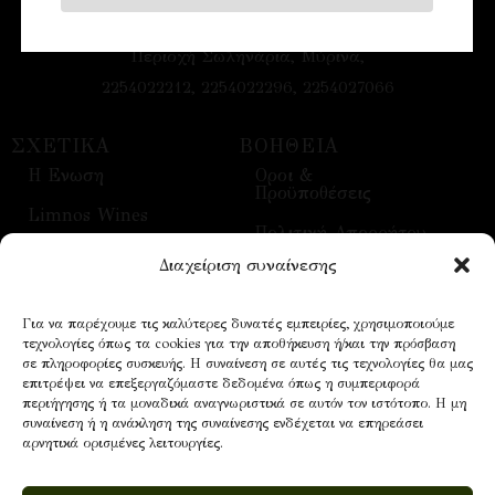
Λιμάνι Αγίου Νικολάου,
Περιοχή Σωληνάρια, Μύρινα,
2254022212, 2254022296, 2254027066
ΣΧΕΤΙΚΑ
ΒΟΗΘΕΙΑ
H Ενωση
Οροι &
Προϋποθέσεις
Limnos Wines
Πολιτική Απορρήτου
Επικοινωνία
Διαχείριση συναίνεσης
Τρόποι Αποστολής
Επισκέψεις
Τρόποι Πληρωμής
Για να παρέχουμε τις καλύτερες δυνατές εμπειρίες, χρησιμοποιούμε
Οίνοι
τεχνολογίες όπως τα cookies για την αποθήκευση ή/και την πρόσβαση
Επικοινωνία
σε πληροφορίες συσκευής. Η συναίνεση σε αυτές τις τεχνολογίες θα μας
επιτρέψει να επεξεργαζόμαστε δεδομένα όπως η συμπεριφορά
περιήγησης ή τα μοναδικά αναγνωριστικά σε αυτόν τον ιστότοπο. Η μη
συναίνεση ή η ανάκληση της συναίνεσης ενδέχεται να επηρεάσει
NEWSLETTER
αρνητικά ορισμένες λειτουργίες.
Email address: