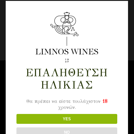
Να με θυμάσαι
ΣΎΝΔΕΣΗ
Χάσατε τον κωδικό σας;
ΕΠΑΛΉΘΕΥΣΗ
ΗΛΙΚΊΑΣ
Θα πρέπει να είστε τουλάχιστον
18
χρονών.
YES
Οινοποιείο – Γραφεία
NO