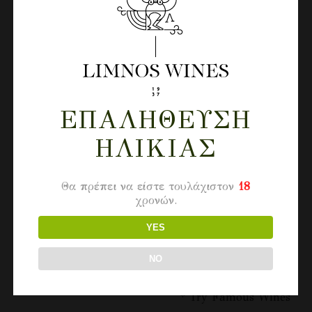
ΕΠΑΛΉΘΕΥΣΗ
ΗΛΙΚΊΑΣ
Θα πρέπει να είστε τουλάχιστον
18
χρονών.
YES
NO
* Try Famous Wines