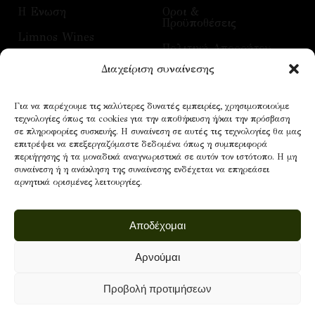
H Ενωση
Οροι &
Προϋποθέσεις
Limnos Wines
Πολιτική Απορρήτου
Επικοινωνία
Διαχείριση συναίνεσης
Τρόποι Αποστολής
Επισκέψεις
Τρόποι Πληρωμής
Για να παρέχουμε τις καλύτερες δυνατές εμπειρίες, χρησιμοποιούμε
Οίνοι
τεχνολογίες όπως τα cookies για την αποθήκευση ή/και την πρόσβαση
Επικοινωνία
σε πληροφορίες συσκευής. Η συναίνεση σε αυτές τις τεχνολογίες θα μας
επιτρέψει να επεξεργαζόμαστε δεδομένα όπως η συμπεριφορά
περιήγησης ή τα μοναδικά αναγνωριστικά σε αυτόν τον ιστότοπο. Η μη
συναίνεση ή η ανάκληση της συναίνεσης ενδέχεται να επηρεάσει
NEWSLETTER
αρνητικά ορισμένες λειτουργίες.
Email address:
Αποδέχομαι
Αρνούμαι
Προβολή προτιμήσεων