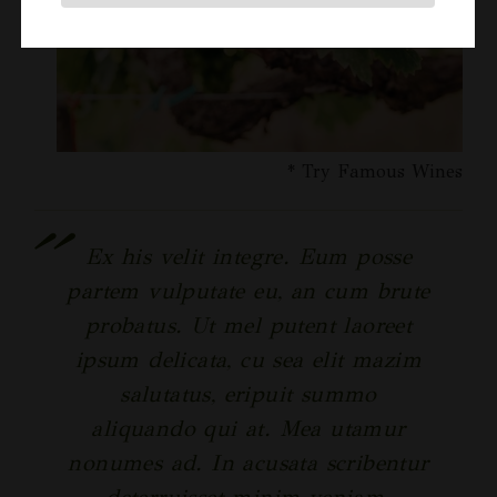
* Try Famous Wines
Ex his velit integre. Eum posse
partem vulputate eu, an cum brute
probatus. Ut mel putent laoreet
ipsum delicata, cu sea elit mazim
salutatus, eripuit summo
aliquando qui at. Mea utamur
nonumes ad. In acusata scribentur