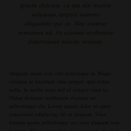
ipsum delicata, cu sea elit mazim
salutatus, eripuit summo
aliquando qui at. Mea utamur
nonumes ad. In acusata scribentur
deterruisset minim veniam.
Aliquam etiam erat velit scelerisque in. Neque
volutpat ac tincidunt vitae semper quis lectus
nulla. In mollis nunc sed id semper risus in.
Platea dictumst vestibulum rhoncus est
pellentesque elit. Lorem ipsum dolor sit amet
consectetur adipiscing elit ut aliquam. Vitae
tempus quam pellentesque nec nam aliquam sem
et tortor. Elit at imperdiet dui accumsan sit amet