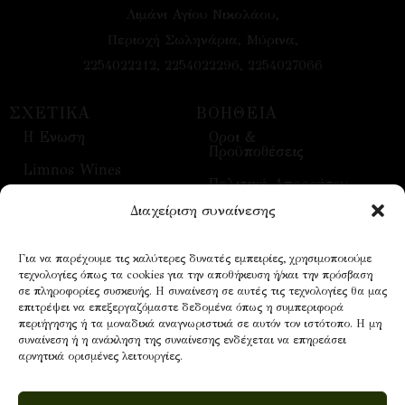
Λιμάνι Αγίου Νικολάου,
Περιοχή Σωληνάρια, Μύρινα,
2254022212, 2254022296, 2254027066
ΣΧΕΤΙΚΑ
ΒΟΗΘΕΙΑ
H Ενωση
Οροι &
Προϋποθέσεις
Limnos Wines
Πολιτική Απορρήτου
Επικοινωνία
Διαχείριση συναίνεσης
Τρόποι Αποστολής
Επισκέψεις
Τρόποι Πληρωμής
Για να παρέχουμε τις καλύτερες δυνατές εμπειρίες, χρησιμοποιούμε
Οίνοι
τεχνολογίες όπως τα cookies για την αποθήκευση ή/και την πρόσβαση
Επικοινωνία
σε πληροφορίες συσκευής. Η συναίνεση σε αυτές τις τεχνολογίες θα μας
επιτρέψει να επεξεργαζόμαστε δεδομένα όπως η συμπεριφορά
περιήγησης ή τα μοναδικά αναγνωριστικά σε αυτόν τον ιστότοπο. Η μη
συναίνεση ή η ανάκληση της συναίνεσης ενδέχεται να επηρεάσει
NEWSLETTER
αρνητικά ορισμένες λειτουργίες.
Email address: