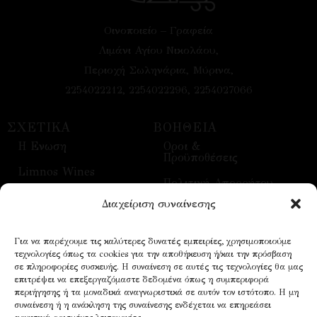
Οινοποιείο – Γραφεία
Λιμάνι Αγίου Νικολάου,
Περιοχή Σωληνάρια, Μύρινα,
2254022212, 2254022296, 2254027066
ΣΧΕΤΙΚΑ
ΒΟΗΘΕΙΑ
H Ενωση
Οροι &
Προϋποθέσεις
Limnos Wines
Πολιτική Απορρήτου
Επικοινωνία
Διαχείριση συναίνεσης
Τρόποι Αποστολής
Επισκέψεις
Τρόποι Πληρωμής
Για να παρέχουμε τις καλύτερες δυνατές εμπειρίες, χρησιμοποιούμε
Οίνοι
τεχνολογίες όπως τα cookies για την αποθήκευση ή/και την πρόσβαση
Επικοινωνία
σε πληροφορίες συσκευής. Η συναίνεση σε αυτές τις τεχνολογίες θα μας
επιτρέψει να επεξεργαζόμαστε δεδομένα όπως η συμπεριφορά
περιήγησης ή τα μοναδικά αναγνωριστικά σε αυτόν τον ιστότοπο. Η μη
συναίνεση ή η ανάκληση της συναίνεσης ενδέχεται να επηρεάσει
NEWSLETTER