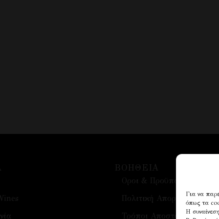
Α
ΒΟΗΘΕΙΑ
Οροι & Προϋποθέσεις
Για να παρέ
Wines
Πολιτική Απορρήτου
όπως τα coo
Η συναίνεση
νία
Τρόποι Αποστολής