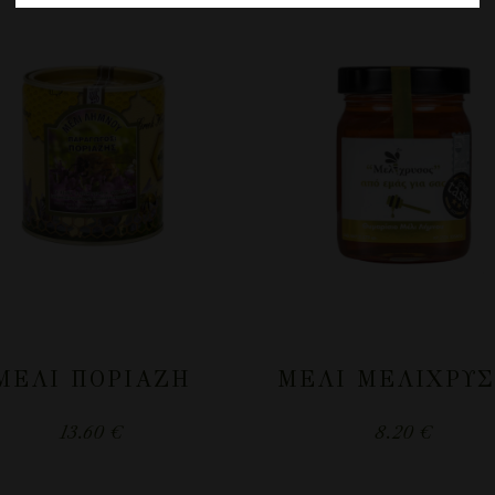
ΜΈΛΙ ΠΟΡΙΆΖΗ
ΜΈΛΙ ΜΕΛΊΧΡΥ
13.60
€
8.20
€