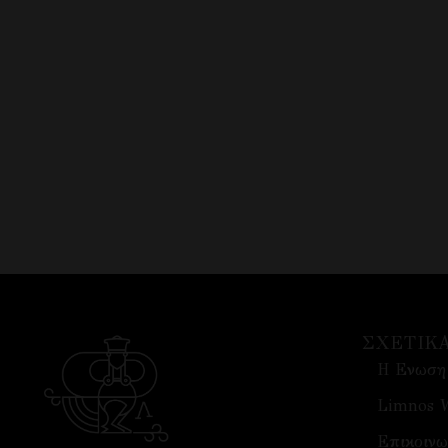
ΣΧΕΤΙΚ
H Ενωση
Limnos 
Επικοινω