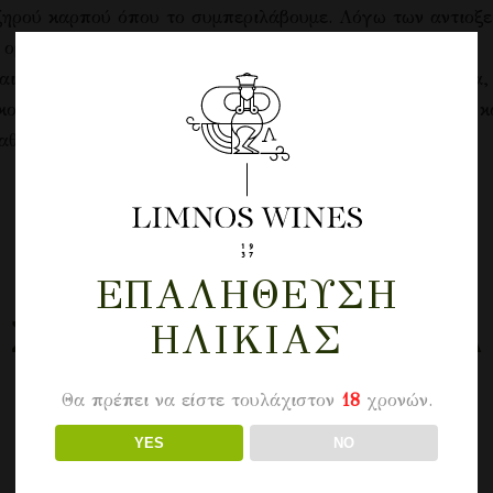
ξηρού καρπού όπου το συμπεριλάβουμε. Λόγω των αντιοξει
ι ομοιόμορφα, και στο τέλος αναδίδει γεύση και άρωμα.
ια . Σε νηστίσιμες συνταγές , μελομακάρονα, μεθυσμένα, 
, κουρκουμπίνια λουκουμάδες, donates. Μερικές σταγόνες
αθώς και εκλεκτή γεύση .
ΕΠΑΛΉΘΕΥΣΗ
ΣΧΕΤΙΚΆ ΠΡΟΪΌΝΤΑ
ΗΛΙΚΊΑΣ
Θα πρέπει να είστε τουλάχιστον
18
χρονών.
YES
NO
Sold