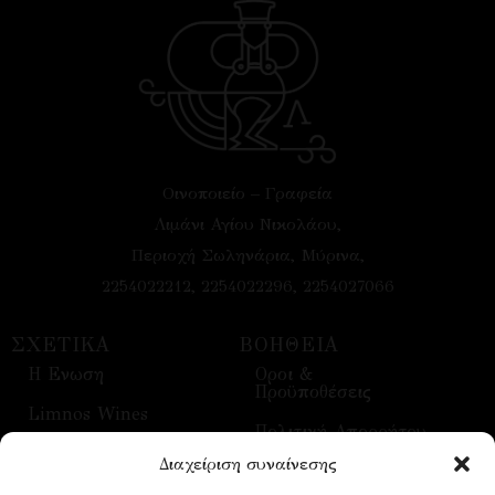
Οινοποιείο – Γραφεία
Λιμάνι Αγίου Νικολάου,
Περιοχή Σωληνάρια, Μύρινα,
2254022212, 2254022296, 2254027066
ΣΧΕΤΙΚΑ
ΒΟΗΘΕΙΑ
H Ενωση
Οροι &
Προϋποθέσεις
Limnos Wines
Πολιτική Απορρήτου
Επικοινωνία
Διαχείριση συναίνεσης
Τρόποι Αποστολής
Επισκέψεις