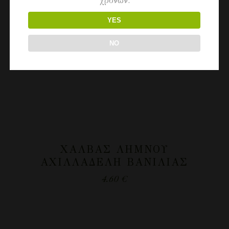
χρονών.
YES
NO
ΧΑΛΒΆΣ ΛΉΜΝΟΥ
ΑΧΙΛΛΑΔΈΛΗ ΒΑΝΊΛΙΑΣ
4.60
€