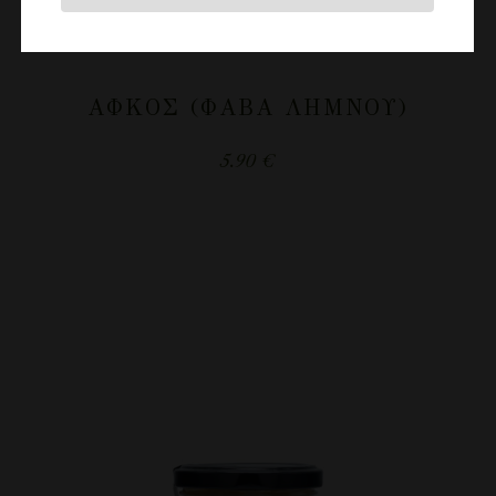
ΆΦΚΟΣ (ΦΆΒΑ ΛΉΜΝΟΥ)
5.90
€