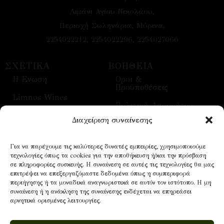
Λιμάνι Αγίου Νικολάου,
Περιοχή Σωληνάρια, Μύρινα,
2254022212, 2254022296, 2254027066
ΣΧΕΤΙΚΑ
ΒΟΗΘΕΙΑ
H Ενωση
Οροι &
Προϋποθέσεις
Limnos Wines
Πολιτική Απορρήτου
Επικοινωνία
Διαχείριση συναίνεσης
Τρόποι Αποστολής
Επισκέψεις
Τρόποι Πληρωμής
Για να παρέχουμε τις καλύτερες δυνατές εμπειρίες, χρησιμοποιούμε
Οίνοι
τεχνολογίες όπως τα cookies για την αποθήκευση ή/και την πρόσβαση
Επικοινωνία
σε πληροφορίες συσκευής. Η συναίνεση σε αυτές τις τεχνολογίες θα μας
επιτρέψει να επεξεργαζόμαστε δεδομένα όπως η συμπεριφορά
περιήγησης ή τα μοναδικά αναγνωριστικά σε αυτόν τον ιστότοπο. Η μη
συναίνεση ή η ανάκληση της συναίνεσης ενδέχεται να επηρεάσει
NEWSLETTER
αρνητικά ορισμένες λειτουργίες.
Email address: