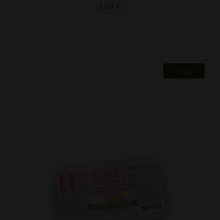
5.60
€
Sold