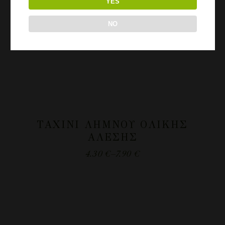
YES
NO
ΤΑΧΊΝΙ ΛΉΜΝΟΥ ΟΛΙΚΉΣ
ΑΛΈΣΗΣ
4.30
€
–
7.90
€