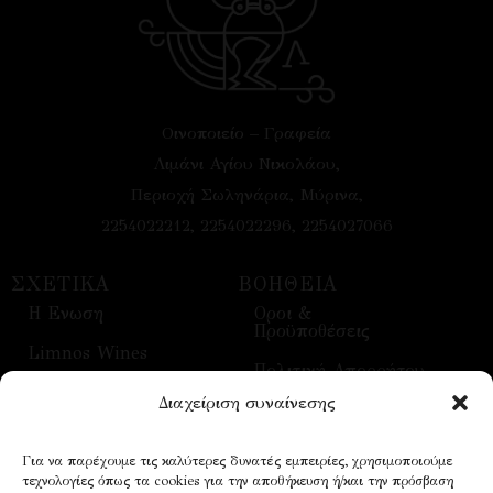
Οινοποιείο – Γραφεία
Λιμάνι Αγίου Νικολάου,
Περιοχή Σωληνάρια, Μύρινα,
2254022212, 2254022296, 2254027066
ΣΧΕΤΙΚΑ
ΒΟΗΘΕΙΑ
H Ενωση
Οροι &
Προϋποθέσεις
Limnos Wines
Πολιτική Απορρήτου
Επικοινωνία
Διαχείριση συναίνεσης
Τρόποι Αποστολής
Επισκέψεις
Τρόποι Πληρωμής
Για να παρέχουμε τις καλύτερες δυνατές εμπειρίες, χρησιμοποιούμε
Οίνοι
τεχνολογίες όπως τα cookies για την αποθήκευση ή/και την πρόσβαση
Επικοινωνία