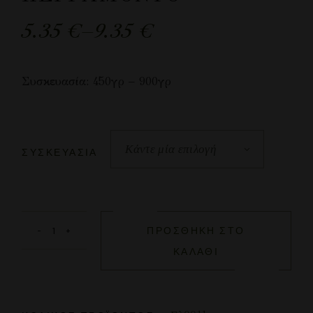
5.35
€
–
9.35
€
Συσκευασία: 450γρ – 900γρ
Κάντε μία επιλογή
ΣΥΣΚΕΥΑΣΊΑ
ΠΡΟΣΘΉΚΗ ΣΤΟ
ΚΑΛΆΘΙ