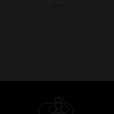
4.60
€