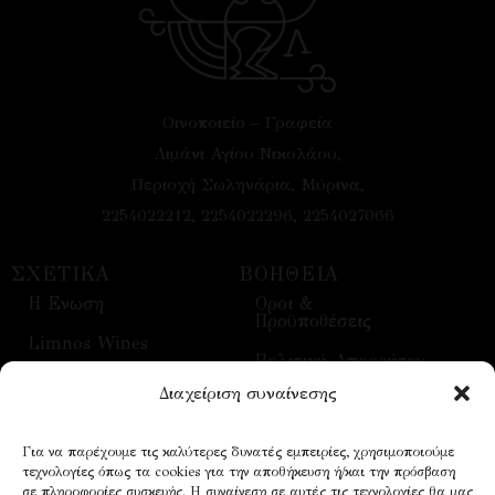
Οινοποιείο – Γραφεία
Λιμάνι Αγίου Νικολάου,
Περιοχή Σωληνάρια, Μύρινα,
2254022212, 2254022296, 2254027066
ΣΧΕΤΙΚΑ
ΒΟΗΘΕΙΑ
H Ενωση
Οροι &
Προϋποθέσεις
Limnos Wines
Πολιτική Απορρήτου
Επικοινωνία
Διαχείριση συναίνεσης
Τρόποι Αποστολής
Επισκέψεις
Τρόποι Πληρωμής
Για να παρέχουμε τις καλύτερες δυνατές εμπειρίες, χρησιμοποιούμε
Οίνοι
τεχνολογίες όπως τα cookies για την αποθήκευση ή/και την πρόσβαση
Επικοινωνία
σε πληροφορίες συσκευής. Η συναίνεση σε αυτές τις τεχνολογίες θα μας