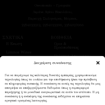
Οινοποιείο – Γραφεία
Λιμάνι Αγίου Νικολάου,
Περιοχή Σωληνάρια, Μύρινα,
2254022212, 2254022296, 2254027066
ΣΧΕΤΙΚΑ
ΒΟΗΘΕΙΑ
H Ενωση
Οροι &
Προϋποθέσεις
Limnos Wines
Πολιτική Απορρήτου
Επικοινωνία
Διαχείριση συναίνεσης
Τρόποι Αποστολής
Επισκέψεις
Τρόποι Πληρωμής
Για να παρέχουμε τις καλύτερες δυνατές εμπειρίες, χρησιμοποιούμε
Οίνοι
τεχνολογίες όπως τα cookies για την αποθήκευση ή/και την πρόσβαση
Επικοινωνία
σε πληροφορίες συσκευής. Η συναίνεση σε αυτές τις τεχνολογίες θα μας
επιτρέψει να επεξεργαζόμαστε δεδομένα όπως η συμπεριφορά
περιήγησης ή τα μοναδικά αναγνωριστικά σε αυτόν τον ιστότοπο. Η μη
συναίνεση ή η ανάκληση της συναίνεσης ενδέχεται να επηρεάσει
NEWSLETTER
αρνητικά ορισμένες λειτουργίες.
Email address: