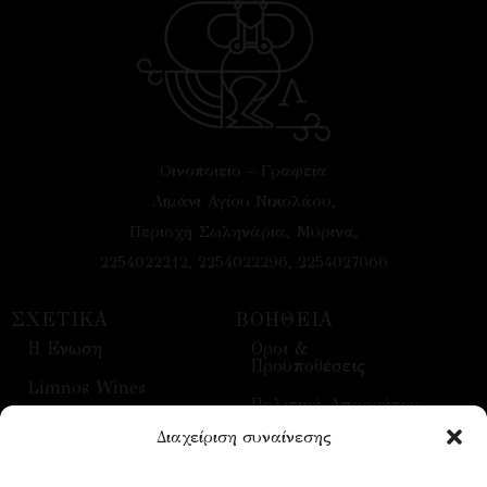
Οινοποιείο – Γραφεία
Λιμάνι Αγίου Νικολάου,
Περιοχή Σωληνάρια, Μύρινα,
2254022212, 2254022296, 2254027066
ΣΧΕΤΙΚΑ
ΒΟΗΘΕΙΑ
H Ενωση
Οροι &
Προϋποθέσεις
Limnos Wines
Πολιτική Απορρήτου
Επικοινωνία
Διαχείριση συναίνεσης
Τρόποι Αποστολής
Επισκέψεις
Τρόποι Πληρωμής