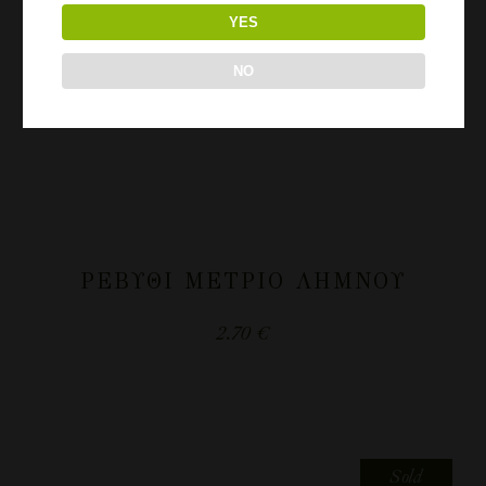
YES
NO
ΡΕΒΎΘΙ ΜΈΤΡΙΟ ΛΉΜΝΟΥ
2.70
€
Sold