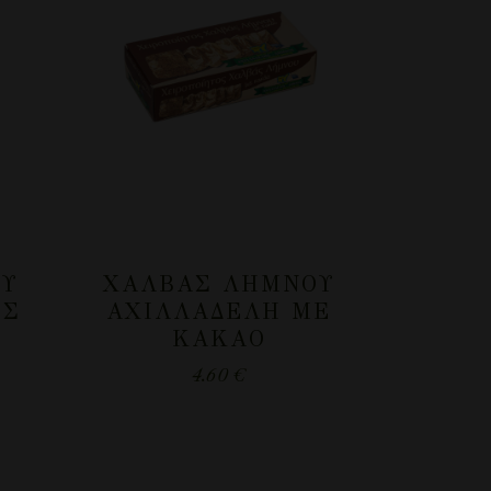
ΟΥ
ΧΑΛΒΆΣ ΛΉΜΝΟΥ
ΗΣ
ΑΧΙΛΛΑΔΈΛΗ ΜΕ
ΚΑΚΆΟ
4.60
€