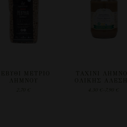
ΡΕΒΎΘΙ ΜΈΤΡΙΟ
ΤΑΧΊΝΙ ΛΉΜΝ
ΛΉΜΝΟΥ
ΟΛΙΚΉΣ ΑΛΈΣ
2.70
€
4.30
€
–
7.90
€