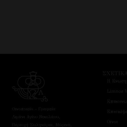
ΣΧΕΤΙΚ
H Ενωση
Limnos 
Επικοινω
Οινοποιείο – Γραφεία
Επισκέψε
Λιμάνι Αγίου Νικολάου,
Οίνοι
Περιοχή Σωληνάρια, Μύρινα,