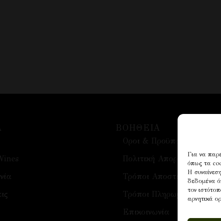
Α
ΒΟΗΘΕΙΑ
Οροι & Προϋποθέσεις
Για να παρέ
Wines
Πολιτική Απορρήτου
όπως τα coo
Η συναίνεση
νία
Τρόποι Αποστολής
δεδομένα ό
τον ιστότοπ
ις
Τρόποι Πληρωμής
αρνητικά ορ
Επικοινωνία