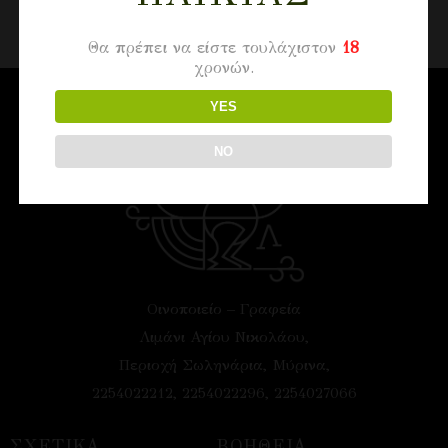
Θα πρέπει να είστε τουλάχιστον
18
χρονών.
YES
NO
Οινοποιείο – Γραφεία
Λιμάνι Αγίου Νικολάου,
Περιοχή Σωληνάρια, Μύρινα,
2254022212, 2254022296, 2254027066
ΣΧΕΤΙΚΑ
ΒΟΗΘΕΙΑ