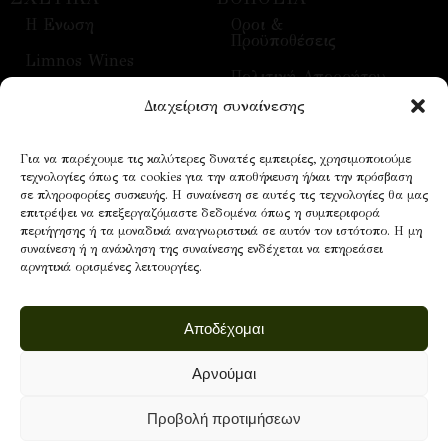
H Ενωση
Οροι &
Προϋποθέσεις
Limnos Wines
Πολιτική Απορρήτου
Επικοινωνία
Διαχείριση συναίνεσης
Τρόποι Αποστολής
Επισκέψεις
Τρόποι Πληρωμής
Για να παρέχουμε τις καλύτερες δυνατές εμπειρίες, χρησιμοποιούμε
Οίνοι
τεχνολογίες όπως τα cookies για την αποθήκευση ή/και την πρόσβαση
Επικοινωνία
σε πληροφορίες συσκευής. Η συναίνεση σε αυτές τις τεχνολογίες θα μας
επιτρέψει να επεξεργαζόμαστε δεδομένα όπως η συμπεριφορά
περιήγησης ή τα μοναδικά αναγνωριστικά σε αυτόν τον ιστότοπο. Η μη
συναίνεση ή η ανάκληση της συναίνεσης ενδέχεται να επηρεάσει
NEWSLETTER
αρνητικά ορισμένες λειτουργίες.
Email address:
Αποδέχομαι
Αρνούμαι
Προβολή προτιμήσεων