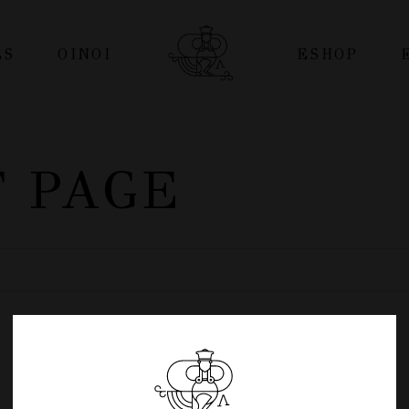
ES
ΟΊΝΟΙ
ESHOP
Οινοι
ΦΙΑΛΕΣ
 PAGE
Διακρίσεις – Βραβεύσεις
PREMIUM
ΑΣΚΟΙ
POUCH
PET
ΤΟΠΙΚΑ ΠΡΟΪΟΝΤΑ