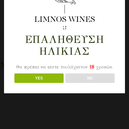
ΕΠΑΛΉΘΕΥΣΗ
ΗΛΙΚΊΑΣ
IN
Θα πρέπει να είστε τουλάχιστον
18
χρονών.
YES
NO